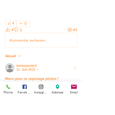
4
4
1
43
Kommentar verfassen...
Aktuell
karinegarnier2
21. Juni 2025
•
Merci pour ce reportage photos !
Gefällt mir
Phone
Facebook
Instagram
Adresse
Email
À propos
📸 Nouveau : Les Souvenirs du Samedi
! 🐶✨ Chaque samedi
...