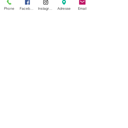
Phone
Facebook
Instagram
Adresse
Email
À propos
📸 Nouveau : Les Souvenirs du Samedi
! 🐶✨ Chaque samedi
...
Lire plus
membres
Cathy ALLANCON
S'abonner
Cathy ALLANCON
Membre 2026
sevrinemansuy
S'abonner
sevrinemansuy
Membre 2026
Clem Dort
S'abonner
Clem Dort
Comité
A la Bourre
Sandrine DI PAOLA
😎
🙏
S'abonner
3
1
1
Membre 2026
5
0
55