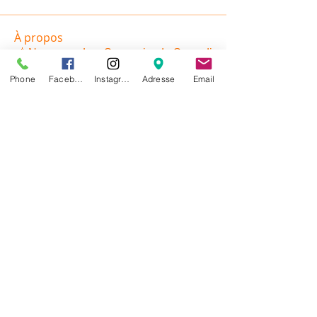
À propos
📸 Nouveau : Les Souvenirs du Samedi
! 🐶✨ Chaque samedi
...
Phone
Facebook
Instagram
Adresse
Email
Lire plus
membres
Cathy ALLANCON
S'abonner
Cathy ALLANCON
Membre 2026
sevrinemansuy
S'abonner
sevrinemansuy
Membre 2026
Clem Dort
S'abonner
Clem Dort
Comité
A la Bourre
Sandrine DI PAOLA
S'abonner
Membre 2026
Léa Duval
S'abonner
Voir tous les membres (20)