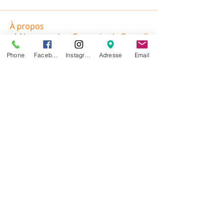
À propos
📸 Nouveau : Les Souvenirs du Samedi
! 🐶✨ Chaque samedi
...
Phone
Facebook
Instagram
Adresse
Email
Lire plus
membres
Cathy ALLANCON
S'abonner
Cathy ALLANCON
Membre 2026
sevrinemansuy
S'abonner
sevrinemansuy
Membre 2026
Clem Dort
S'abonner
Clem Dort
Comité
A la Bourre
Sandrine DI PAOLA
S'abonner
Membre 2026
Léa Duval
S'abonner
Voir tous les membres (20)