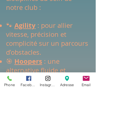
notre club :
Agility
🐾
: pour allier
vitesse, précision et
complicité sur un parcours
d’obstacles.
Hoopers
🎯
: une
alternative fluide et
accessible, axée sur la
Phone
Facebook
Instagram
Adresse
Email
conduite à distance.
Canicross
🏃‍♂️
: courir en
harmonie avec votre chien
sur des parcours nature.
Canivtt
🚴‍♂️
: des
sensations fortes en VTT,