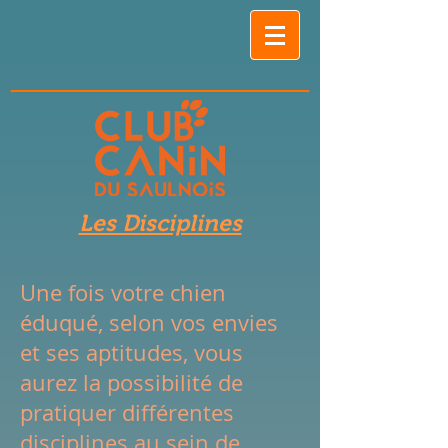
Les Disciplines
Une fois votre chien
éduqué, selon vos envies
et ses aptitudes, vous
aurez la possibilité de
pratiquer différentes
disciplines au sein de