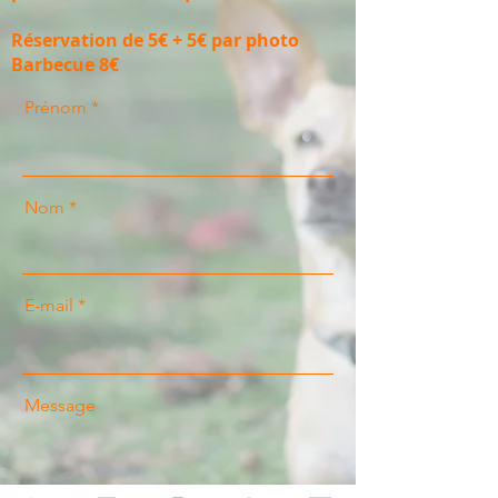
Réservation de 5€ + 5€ par photo
Barbecue 8€
Prénom
Nom
E-mail
Message