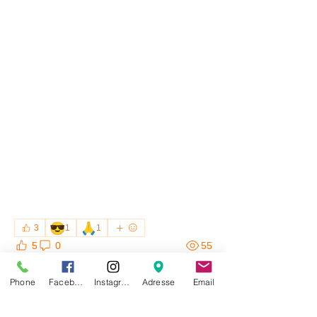
😎
🙏
3
1
1
5
0
55
Phone
Facebook
Instagram
Adresse
Email
Empfohlener Beitrag
Beitreten